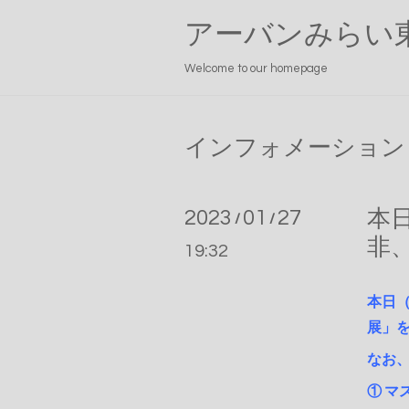
アーバンみらい
Welcome to our homepage
インフォメーション
2023
01
27
本
/
/
非
19:32
本日（
展」
なお
① マ