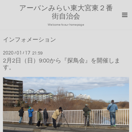
アーバンみらい東大宮東２番
街自治会
Welcome to our homepage
インフォメーション
2020
01
17
/
/
21:59
2月2日（日）9:00から『探鳥会』を開催しま
す。