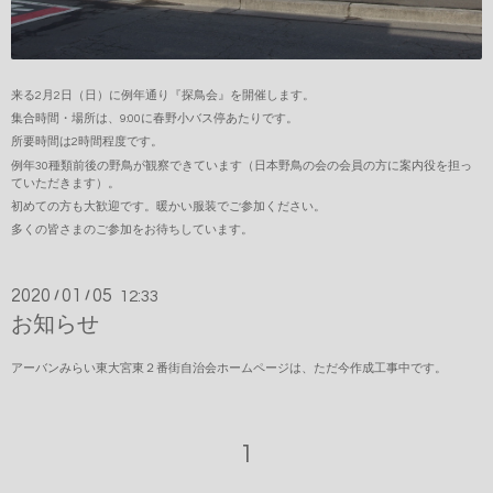
来る2月2日（日）に例年通り『探鳥会』を開催します。
集合時間・場所は、9:00に春野小バス停あたりです。
所要時間は2時間程度です。
例年30種類前後の野鳥が観察できています（日本野鳥の会の会員の方に案内役を担っ
ていただきます）。
初めての方も大歓迎です。暖かい服装でご参加ください。
多くの皆さまのご参加をお待ちしています。
2020
01
05
/
/
12:33
お知らせ
アーバンみらい東大宮東２番街自治会ホームページは、ただ今作成工事中です。
1